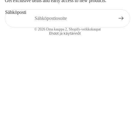
Get exclusive deals and early access to new products.
Sähköposti
Tietosuojakäytäntö
© 2026
Oma kauppa 2
, Shopify-verkkokaupat
Ehdot ja käytännöt